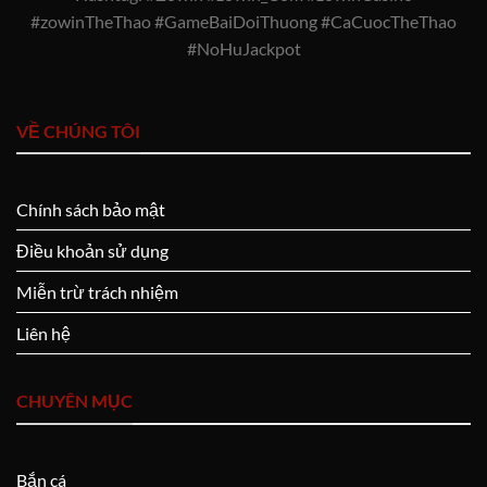
#zowinTheThao #GameBaiDoiThuong #CaCuocTheThao
#NoHuJackpot
VỀ CHÚNG TÔI
Chính sách bảo mật
Điều khoản sử dụng
Miễn trừ trách nhiệm
Liên hệ
CHUYÊN MỤC
Bắn cá