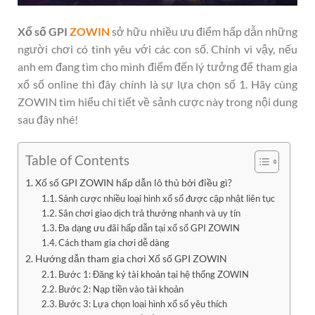
Xổ số GPI
ZOWIN
sở hữu nhiều ưu điểm hấp dẫn những
người chơi có tình yêu với các con số. Chính vì vậy, nếu
anh em đang tìm cho mình điểm đến lý tưởng để tham gia
xổ số online thì đây chính là sự lựa chọn số 1. Hãy cùng
ZOWIN tìm hiểu chi tiết về sảnh cược này trong nội dung
sau đây nhé!
Table of Contents
Xổ số GPI ZOWIN hấp dẫn lô thủ bởi điều gì?
Sảnh cược nhiều loại hình xổ số được cập nhật liên tục
Sân chơi giao dịch trả thưởng nhanh và uy tín
Đa dạng ưu đãi hấp dẫn tại xổ số GPI ZOWIN
Cách tham gia chơi dễ dàng
Hướng dẫn tham gia chơi Xổ số GPI ZOWIN
Bước 1: Đăng ký tài khoản tại hệ thống ZOWIN
Bước 2: Nạp tiền vào tài khoản
Bước 3: Lựa chọn loại hình xổ số yêu thích