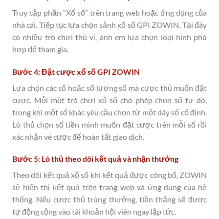
Truy cập phần “Xổ số” trên trang web hoặc ứng dụng của
nhà cái. Tiếp tục lựa chọn sảnh xổ số GPI ZOWIN. Tại đây
có nhiều trò chơi thú vị, anh em lựa chọn loại hình phù
hợp để tham gia.
Bước 4: Đặt cược xổ số GPI ZOWIN
Lựa chọn các số hoặc số lượng số mà cược thủ muốn đặt
cược. Mỗi một trò chơi xổ số cho phép chọn số tự do,
trong khi một số khác yêu cầu chọn từ một dãy số cố định.
Lô thủ chọn số tiền mình muốn đặt cược trên mỗi số rồi
xác nhận vé cược để hoàn tất giao dịch.
Bước 5: Lô thủ theo dõi kết quả và nhận thưởng
Theo dõi kết quả xổ số khi kết quả được công bố, ZOWIN
sẽ hiển thị kết quả trên trang web và ứng dụng của hệ
thống. Nếu cược thủ trúng thưởng, tiền thắng sẽ được
tự động cộng vào tài khoản hội viên ngay lập tức.