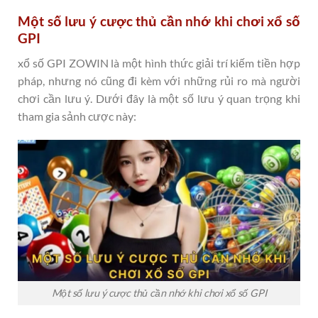
Một số lưu ý cược thủ cần nhớ khi chơi xổ số
GPI
xổ số GPI ZOWIN là một hình thức giải trí kiếm tiền hợp
pháp, nhưng nó cũng đi kèm với những rủi ro mà người
chơi cần lưu ý. Dưới đây là một số lưu ý quan trọng khi
tham gia sảnh cược này:
Một số lưu ý cược thủ cần nhớ khi chơi xổ số GPI