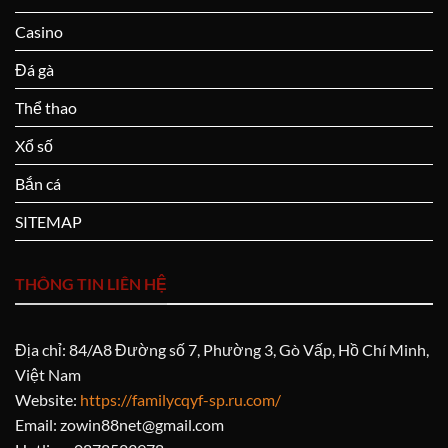
Casino
Đá gà
Thể thao
Xổ số
Bắn cá
SITEMAP
THÔNG TIN LIÊN HỆ
Địa chỉ: 84/A8 Đường số 7, Phường 3, Gò Vấp, Hồ Chí Minh,
Việt Nam
Website:
https://familycqyf-sp.ru.com/
Email:
zowin88net@gmail.com