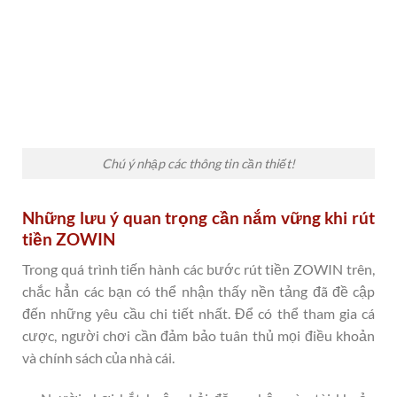
Chú ý nhập các thông tin cần thiết!
Những lưu ý quan trọng cần nắm vững khi rút
tiền ZOWIN
Trong quá trình tiến hành các bước rút tiền ZOWIN trên,
chắc hẳn các bạn có thể nhận thấy nền tảng đã đề cập
đến những yêu cầu chi tiết nhất. Để có thể tham gia cá
cược, người chơi cần đảm bảo tuân thủ mọi điều khoản
và chính sách của nhà cái.