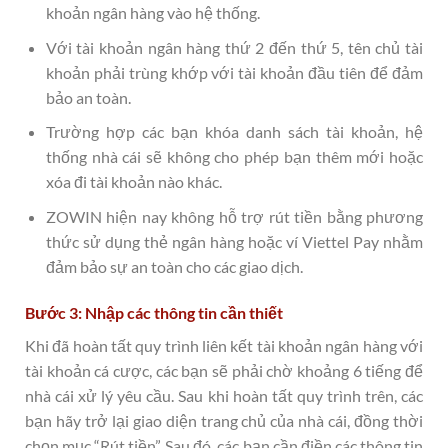
khoản ngân hàng vào hệ thống.
Với tài khoản ngân hàng thứ 2 đến thứ 5, tên chủ tài
khoản phải trùng khớp với tài khoản đầu tiên để đảm
bảo an toàn.
Trường hợp các bạn khóa danh sách tài khoản, hệ
thống nhà cái sẽ không cho phép bạn thêm mới hoặc
xóa đi tài khoản nào khác.
ZOWIN hiện nay không hỗ trợ rút tiền bằng phương
thức sử dụng thẻ ngân hàng hoặc ví Viettel Pay nhằm
đảm bảo sự an toàn cho các giao dịch.
Bước 3: Nhập các thông tin cần thiết
Khi đã hoàn tất quy trình liên kết tài khoản ngân hàng với
tài khoản cá cược, các bạn sẽ phải chờ khoảng 6 tiếng để
nhà cái xử lý yêu cầu. Sau khi hoàn tất quy trình trên, các
bạn hãy trở lại giao diện trang chủ của nhà cái, đồng thời
chọn mục “Rút tiền”. Sau đó, các bạn cần điền các thông tin