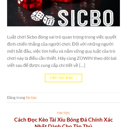
Luật chơi Sicbo đóng vai trò quan trọng trong việc quyết
định chiến thắng của người chơi. Đối với những người
mới bắt đầu, việc tìm hiểu và nắm vững quy luật của trò
chơi này là điều cần thiết. Hãy cùng ZOWIN theo dõi bài
viết sau để được cung cấp chi tiết về […]
TIẾP TỤC ĐỌC
→
Đăng trong
tin tức
TIN TỨC
Cách Đọc Kèo Tài Xỉu Bóng Đá Chính Xác
Nhất Dành Cho Tân Thủ