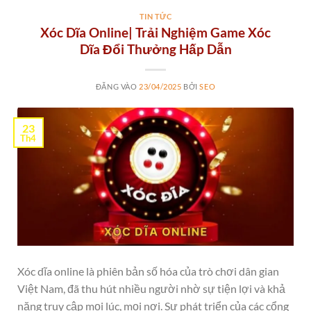
TIN TỨC
Xóc Dĩa Online| Trải Nghiệm Game Xóc
Dĩa Đổi Thưởng Hấp Dẫn
ĐĂNG VÀO
23/04/2025
BỞI
SEO
23
Th4
Xóc dĩa online là phiên bản số hóa của trò chơi dân gian
Việt Nam, đã thu hút nhiều người nhờ sự tiện lợi và khả
năng truy cập mọi lúc, mọi nơi. Sự phát triển của các cổng