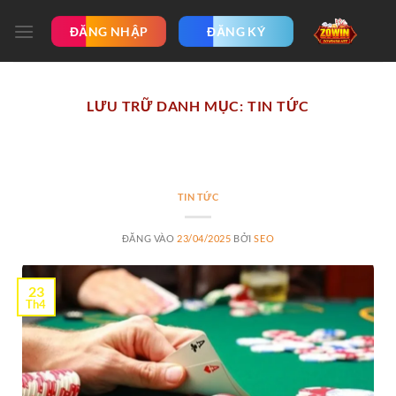
Bỏ
ĐĂNG NHẬP
ĐĂNG KÝ
qua
nội
dung
LƯU TRỮ DANH MỤC:
TIN TỨC
TIN TỨC
ĐĂNG VÀO
23/04/2025
BỞI
SEO
23
Th4