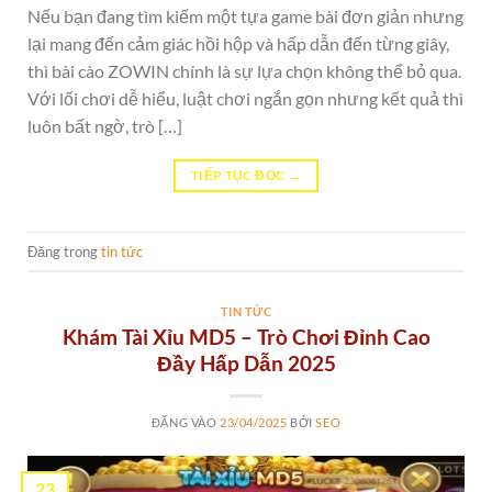
Nếu bạn đang tìm kiếm một tựa game bài đơn giản nhưng
lại mang đến cảm giác hồi hộp và hấp dẫn đến từng giây,
thì bài cào ZOWIN chính là sự lựa chọn không thể bỏ qua.
Với lối chơi dễ hiểu, luật chơi ngắn gọn nhưng kết quả thì
luôn bất ngờ, trò […]
TIẾP TỤC ĐỌC
→
Đăng trong
tin tức
TIN TỨC
Khám Tài Xỉu MD5 – Trò Chơi Đỉnh Cao
Đầy Hấp Dẫn 2025
ĐĂNG VÀO
23/04/2025
BỞI
SEO
23