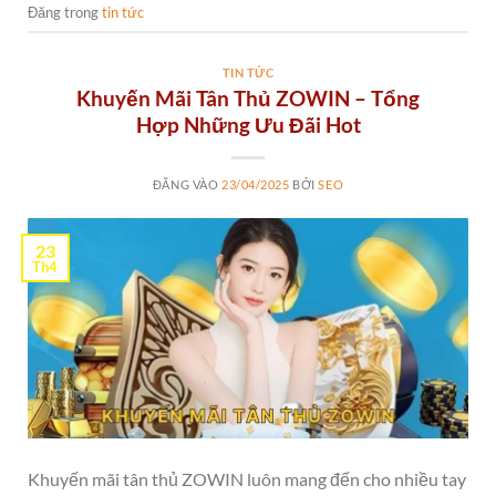
Đăng trong
tin tức
TIN TỨC
Khuyến Mãi Tân Thủ ZOWIN – Tổng
Hợp Những Ưu Đãi Hot
ĐĂNG VÀO
23/04/2025
BỞI
SEO
23
Th4
Khuyến mãi tân thủ ZOWIN luôn mang đến cho nhiều tay