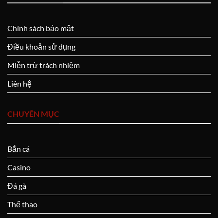
Chính sách bảo mật
Điều khoản sử dụng
Miễn trừ trách nhiệm
Liên hệ
CHUYÊN MỤC
Bắn cá
Casino
Đá gà
Thể thao