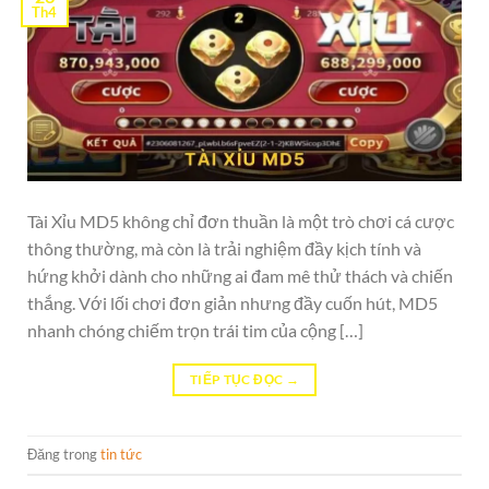
Th4
Tài Xỉu MD5 không chỉ đơn thuần là một trò chơi cá cược
thông thường, mà còn là trải nghiệm đầy kịch tính và
hứng khởi dành cho những ai đam mê thử thách và chiến
thắng. Với lối chơi đơn giản nhưng đầy cuốn hút, MD5
nhanh chóng chiếm trọn trái tim của cộng […]
TIẾP TỤC ĐỌC
→
Đăng trong
tin tức