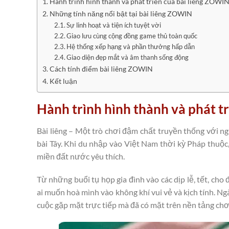
Hành trình hình thành và phát triển của bài liêng ZOWI
Những tính năng nổi bật tại bài liêng ZOWIN
Sự linh hoạt và tiện ích tuyệt vời
Giao lưu cùng cộng đồng game thủ toàn quốc
Hệ thống xếp hạng và phần thưởng hấp dẫn
Giao diện đẹp mắt và âm thanh sống động
Cách tính điểm bài liêng ZOWIN
Kết luận
Hành trình hình thành và phát t
Bài liêng – Một trò chơi đậm chất truyền thống với ng
bài Tây. Khi du nhập vào Việt Nam thời kỳ Pháp thuộ
miền đất nước yêu thích.
Từ những buổi tụ họp gia đình vào các dịp lễ, tết, cho
ai muốn hoà mình vào không khí vui vẻ và kịch tính. Ngà
cuộc gặp mặt trực tiếp mà đã có mặt trên nền tảng chơi