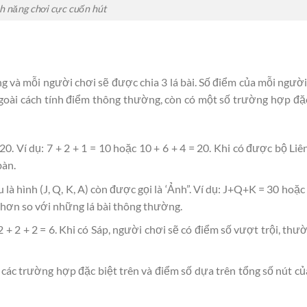
h năng chơi cực cuốn hút
g và mỗi người chơi sẽ được chia 3 lá bài. Số điểm của mỗi ngườ
, ngoài cách tính điểm thông thường, còn có một số trường hợp đặ
 20. Ví dụ: 7 + 2 + 1 = 10 hoặc 10 + 6 + 4 = 20. Khi có được bộ Li
bàn.
 là hình (J, Q, K, A) còn được gọi là ‘Ảnh”. Ví dụ: J+Q+K = 30 hoặ
 hơn so với những lá bài thông thường.
: 2 + 2 + 2 = 6. Khi có Sáp, người chơi sẽ có điểm số vượt trội, thư
ác trường hợp đặc biệt trên và điểm số dựa trên tổng số nút của 