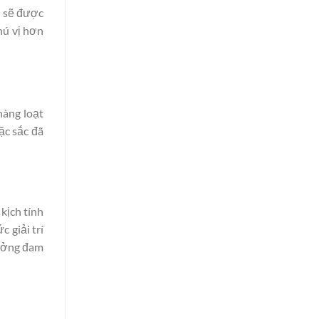
i sẽ được
hú vị hơn
hàng loạt
ặc sắc đã
 kịch tính
 giải trí
hưởng đam