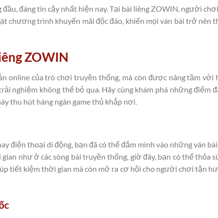
đầu, đáng tin cậy nhất hiện nay. Tại bài liêng ZOWIN, người chơ
ạt chương trình khuyến mãi độc đáo, khiến mọi ván bài trở nên t
 liêng ZOWIN
n online của trò chơi truyền thống, mà còn được nâng tầm với 
 trải nghiệm không thể bỏ qua. Hãy cùng khám phá những điểm đ
 này thu hút hàng ngàn game thủ khắp nơi.
h hay điện thoại di động, bạn đã có thể đắm mình vào những ván bài
ian như ở các sòng bài truyền thống, giờ đây, bạn có thể thỏa sức
 giúp tiết kiệm thời gian mà còn mở ra cơ hội cho người chơi tận 
uốc