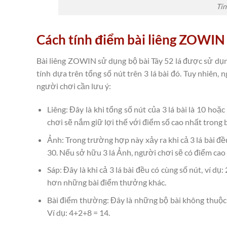
Tín
Cách tính điểm bài liêng ZOWIN
Bài liêng ZOWIN sử dụng bộ bài Tây 52 lá được sử dụn
tính dựa trên tổng số nút trên 3 lá bài đó. Tuy nhiên
người chơi cần lưu ý:
Liêng: Đây là khi tổng số nút của 3 lá bài là 10 hoặc
chơi sẽ nắm giữ lợi thế với điểm số cao nhất trong 
Ảnh: Trong trường hợp này xảy ra khi cả 3 lá bài đều
30. Nếu sở hữu 3 lá Ảnh, người chơi sẽ có điểm cao
Sáp: Đây là khi cả 3 lá bài đều có cùng số nút, ví dụ
hơn những bài điểm thưởng khác.
Bài điểm thường: Đây là những bộ bài không thuộc c
Ví dụ: 4+2+8 = 14.