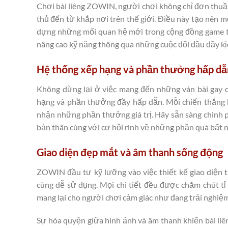
Chơi bài liêng ZOWIN, người chơi không chỉ đơn thuần 
thủ đến từ khắp nơi trên thế giới. Điều này tạo nên mộ
dựng những mối quan hệ mới trong cộng đồng game thủ
nâng cao kỹ năng thông qua những cuộc đối đầu đầy kịc
Hệ thống xếp hạng và phần thưởng hấp dẫ
Không dừng lại ở việc mang đến những ván bài gay c
hạng và phần thưởng đầy hấp dẫn. Mỗi chiến thắng k
nhận những phần thưởng giá trị. Hãy sẵn sàng chinh p
bản thân cùng với cơ hội rinh về những phần quà bất 
Giao diện đẹp mắt và âm thanh sống động
ZOWIN đầu tư kỹ lưỡng vào việc thiết kế giao diện 
cùng dễ sử dụng. Mọi chi tiết đều được chăm chút t
mang lại cho người chơi cảm giác như đang trải nghiệm
Sự hòa quyện giữa hình ảnh và âm thanh khiến bài liê