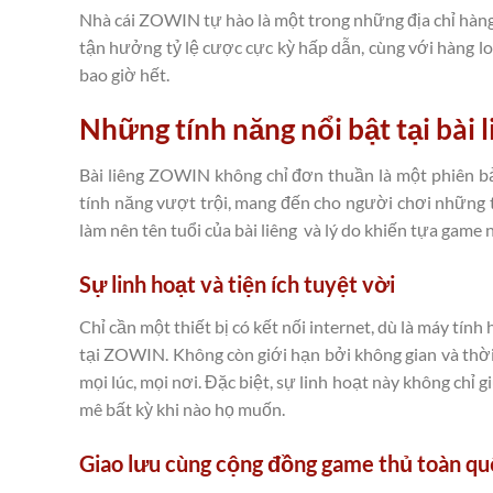
Nhà cái ZOWIN tự hào là một trong những địa chỉ hàng 
tận hưởng tỷ lệ cược cực kỳ hấp dẫn, cùng với hàng lo
bao giờ hết.
Những tính năng nổi bật tại bài
Bài liêng ZOWIN không chỉ đơn thuần là một phiên bả
tính năng vượt trội, mang đến cho người chơi những
làm nên tên tuổi của bài liêng và lý do khiến tựa game
Sự linh hoạt và tiện ích tuyệt vời
Chỉ cần một thiết bị có kết nối internet, dù là máy tín
tại ZOWIN. Không còn giới hạn bởi không gian và thời g
mọi lúc, mọi nơi. Đặc biệt, sự linh hoạt này không chỉ
mê bất kỳ khi nào họ muốn.
Giao lưu cùng cộng đồng game thủ toàn q