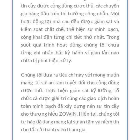
tin cậy, được cộng đồng cược thủ, các chuyên
gia hàng đầu trên thị trường công nhận. Mọi
hoạt động tại nhà cáu đều được giám sát và
kiểm soát chặt chẽ, thể hiện sự minh bạch,
công khai đến từng chi tiết nhỏ nhất. Trong
suốt quá trình hoạt động, chúng tôi chưa
từng ghi nhận bất kỳ hành vi gian lận nào
chưa bị phát hiện, xử lý.
Chúng tôi đưa ra tiêu chí này với mong muốn
mang lại sự an tâm tuyệt đối cho cộng đồng
cược thủ. Thực hiện giám sát kỹ lưỡng, tổ
chức cá cược giải trí cùng các giao dịch hoàn
toàn minh bạch đã xây dựng nên sự tin cậy
cho thương hiệu ZOWIN. Hiện tại, chúng tôi
tự hào đã đang mang lại sự an tâm và niềm tin
cho tất cả thành viên tham gia.