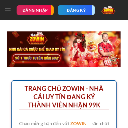
Bỏ
ĐĂNG NHẬP
ĐĂNG KÝ
qua
nội
dung
TRANG CHỦ ZOWIN - NHÀ
CÁI UY TÍN ĐĂNG KÝ
THÀNH VIÊN NHẬN 99K
Chào mừng bạn đến với
ZOWIN
– sân chơi