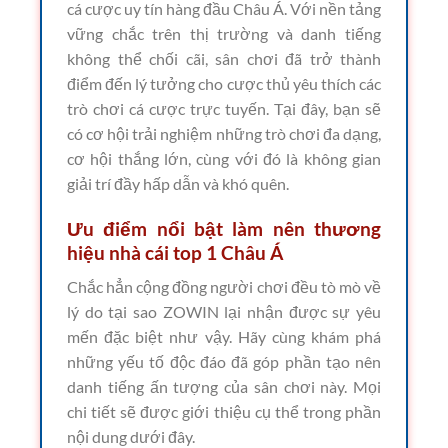
cá cược uy tín hàng đầu Châu Á. Với nền tảng
vững chắc trên thị trường và danh tiếng
không thể chối cãi, sân chơi đã trở thành
điểm đến lý tưởng cho cược thủ yêu thích các
trò chơi cá cược trực tuyến. Tại đây, bạn sẽ
có cơ hội trải nghiệm những trò chơi đa dạng,
cơ hội thắng lớn, cùng với đó là không gian
giải trí đầy hấp dẫn và khó quên.
Ưu điểm nổi bật làm nên thương
hiệu nhà cái top 1 Châu Á
Chắc hẳn cộng đồng người chơi đều tò mò về
lý do tại sao ZOWIN lại nhận được sự yêu
mến đặc biệt như vậy. Hãy cùng khám phá
những yếu tố độc đáo đã góp phần tạo nên
danh tiếng ấn tượng của sân chơi này. Mọi
chi tiết sẽ được giới thiệu cụ thể trong phần
nội dung dưới đây.