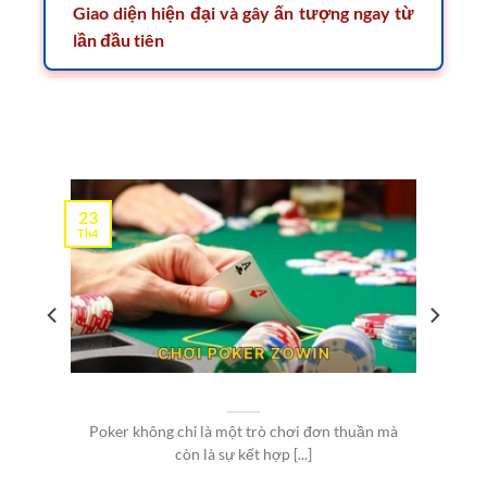
Giao diện hiện đại và gây ấn tượng ngay từ
lần đầu tiên
23
Th4
Sở hữu giao diện hiện đại và gây ấn tượng ngay
từ lần đầu tiên
Với việc kết hợp kinh nghiệm lâu năm trong
ngành với công nghệ hiện đại nhật, chúng tôi
n
tạo nên một giao diện đồ họa đặc sắc.
ZOWIN đảm bảo rằng, giao diện đang sở hữu
Poker không chỉ là một trò chơi đơn thuần mà
sẽ mang đến trải nghiệm thị giác sống động
 ghi
còn là sự kết hợp [...]
nhất. Hình ảnh kết hợp với âm thanh tinh tế,