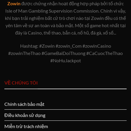
Zowin
được chứng nhận hoạt động hợp pháp bởi tổ chức
Isle of Man Gambling Supervision Commission. Chính vì vậy,
khi bạn trải nghiệm bất cứ trò chơi nào tại Zowin đều có thể
yên tâm về sự an toàn và bảo mật. Một số game hot nhất tại
đây là Casino, thể thao, bắn cá, nổ hũ, đá gà, xổ số...
Hashtag: #Zowin #zowin_Com #zowinCasino
#zowinTheThao #GameBaiDoiThuong #CaCuocTheThao
#NoHuJackpot
VỀ CHÚNG TÔI
Chính sách bảo mật
Điều khoản sử dụng
Miễn trừ trách nhiệm