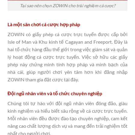
Tại sao nên chọn ZOWIN cho trải nghiệm cá cược?
Là một sân chơi cá cược hợp pháp
ZOWIN có giấy phép cá cược trực tuyến được cấp bởi
Isle of Man và Khu kinh tế Cagayan and Freeport. Đây là
hai tổ chức hàng đầu thế giới trong việc giám sát và quản
lý hoạt động cá cược trực tuyến. Việc sở hữu các giấy
phép này chứng minh tính hợp pháp và minh bạch của
nhà cái, giúp người chơi yên tâm hơn khi đăng nhập
ZOWIN tham gia đặt cược tại đây.
Đội ngũ nhân viên và tổ chức chuyên nghiệp
Chúng tôi tự hào với đội ngũ nhân viên đông đảo, giàu
kinh nghiệm và hiểu biết sâu rộng về cá cược trực tuyến.
Mỗi nhân viên đều được đào tạo chuyên nghiệp, cam kết
nâng cao chất lượng dịch vụ và mang đến trải nghiệm tốt
nhất cho người chơi.