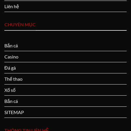
Liên hệ
CHUYÊN MỤC
Bắn cá
Casino
Đá gà
Thể thao
Xổ số
Bắn cá
SITEMAP
THÔNG TIN LIÊN HỆ