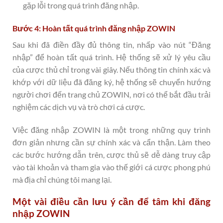
gặp lỗi trong quá trình đăng nhập.
Bước 4: Hoàn tất quá trình đăng nhập ZOWIN
Sau khi đã điền đầy đủ thông tin, nhấp vào nút “Đăng
nhập” để hoàn tất quá trình. Hệ thống sẽ xử lý yêu cầu
của cược thủ chỉ trong vài giây. Nếu thông tin chính xác và
khớp với dữ liệu đã đăng ký, hệ thống sẽ chuyển hướng
người chơi đến trang chủ ZOWIN, nơi có thể bắt đầu trải
nghiệm các dịch vụ và trò chơi cá cược.
Việc đăng nhập ZOWIN là một trong những quy trình
đơn giản nhưng cần sự chính xác và cẩn thận. Làm theo
các bước hướng dẫn trên, cược thủ sẽ dễ dàng truy cập
vào tài khoản và tham gia vào thế giới cá cược phong phú
mà địa chỉ chúng tôi mang lại.
Một vài điều cần lưu ý cần để tâm khi đăng
nhập ZOWIN