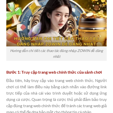
Hướng dẫn chi tiết các thao tác đăng nhập ZOWIN dễ dàng
nhất
Bước 1: Truy cập trang web chính thức của sảnh chơi
Đầu tiên, hãy truy cập vào trang web chính thức. Người
chơi có thể làm điều này bằng cách nhấn vào đường link
trực tiếp của nhà cái vào trình duyệt hoặc sử dụng ứng
dụng cá cược. Quan trọng là cược thủ phải đảm bảo truy
cập đúng trang web chính thức để tránh các trang web giả
mạo có thể đe dọa bảo mật cho thông tin cá nhân.