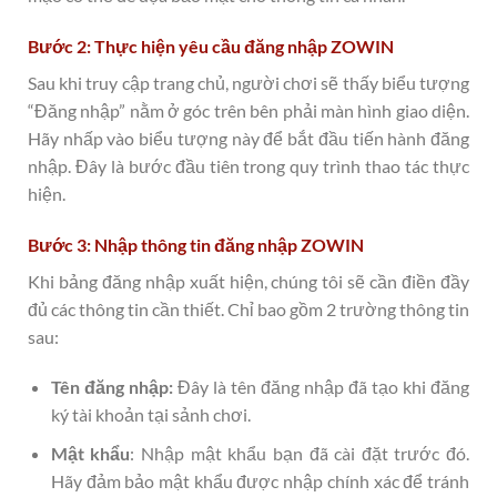
Bước 2: Thực hiện yêu cầu đăng nhập ZOWIN
Sau khi truy cập trang chủ, người chơi sẽ thấy biểu tượng
“Đăng nhập” nằm ở góc trên bên phải màn hình giao diện.
Hãy nhấp vào biểu tượng này để bắt đầu tiến hành đăng
nhập. Đây là bước đầu tiên trong quy trình thao tác thực
hiện.
Bước 3: Nhập thông tin đăng nhập ZOWIN
Khi bảng đăng nhập xuất hiện, chúng tôi sẽ cần điền đầy
đủ các thông tin cần thiết. Chỉ bao gồm 2 trường thông tin
sau:
Tên đăng nhập:
Đây là tên đăng nhập đã tạo khi đăng
ký tài khoản tại sảnh chơi.
Mật khẩu
: Nhập mật khẩu bạn đã cài đặt trước đó.
Hãy đảm bảo mật khẩu được nhập chính xác để tránh