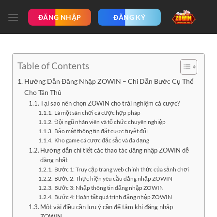
Bỏ
ĐĂNG NHẬP
ĐĂNG KÝ
qua
nội
dung
Table of Contents
Hướng Dẫn Đăng Nhập ZOWIN – Chỉ Dẫn Bước Cụ Thể
Cho Tân Thủ
Tại sao nên chọn ZOWIN cho trải nghiệm cá cược?
Là một sân chơi cá cược hợp pháp
Đội ngũ nhân viên và tổ chức chuyên nghiệp
Bảo mật thông tin đặt cược tuyệt đối
Kho game cá cược đặc sắc và đa dạng
Hướng dẫn chi tiết các thao tác đăng nhập ZOWIN dễ
dàng nhất
Bước 1: Truy cập trang web chính thức của sảnh chơi
Bước 2: Thực hiện yêu cầu đăng nhập ZOWIN
Bước 3: Nhập thông tin đăng nhập ZOWIN
Bước 4: Hoàn tất quá trình đăng nhập ZOWIN
Một vài điều cần lưu ý cần để tâm khi đăng nhập
ZOWIN