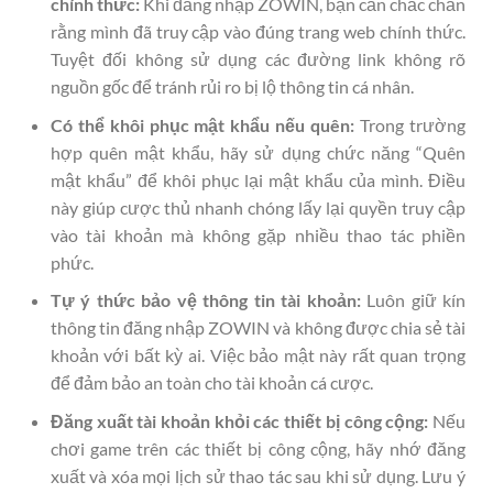
chính thức:
Khi đăng nhập ZOWIN, bạn cần chắc chắn
rằng mình đã truy cập vào đúng trang web chính thức.
Tuyệt đối không sử dụng các đường link không rõ
nguồn gốc để tránh rủi ro bị lộ thông tin cá nhân.
Có thể khôi phục mật khẩu nếu quên:
Trong trường
hợp quên mật khẩu, hãy sử dụng chức năng “Quên
mật khẩu” để khôi phục lại mật khẩu của mình. Điều
này giúp cược thủ nhanh chóng lấy lại quyền truy cập
vào tài khoản mà không gặp nhiều thao tác phiền
phức.
Tự ý thức bảo vệ thông tin tài khoản:
Luôn giữ kín
thông tin đăng nhập ZOWIN và không được chia sẻ tài
khoản với bất kỳ ai. Việc bảo mật này rất quan trọng
để đảm bảo an toàn cho tài khoản cá cược.
Đăng xuất tài khoản khỏi các thiết bị công cộng:
Nếu
chơi game trên các thiết bị công cộng, hãy nhớ đăng
xuất và xóa mọi lịch sử thao tác sau khi sử dụng. Lưu ý