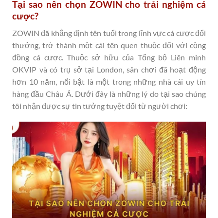
Tại sao nên chọn ZOWIN cho trải nghiệm cá
cược?
ZOWIN đã khẳng định tên tuổi trong lĩnh vực cá cược đổi
thưởng, trở thành một cái tên quen thuộc đối với cộng
đồng cá cược. Thuộc sở hữu của Tổng bộ Liên minh
OKVIP và có trụ sở tại London, sân chơi đã hoạt động
hơn 10 năm, nổi bật là một trong những nhà cái uy tín
hàng đầu Châu Á. Dưới đây là những lý do tại sao chúng
tôi nhận được sự tin tưởng tuyệt đối từ người chơi: