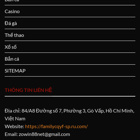
Casino
Đá gà
Thể thao
Xổ số
Bắn cá
SITEMAP
THÔNG TIN LIÊN HỆ
Địa chỉ: 84/A8 Đường số 7, Phường 3, Gò Vấp, Hồ Chí Minh,
Việt Nam
Website:
https://familycqyf-sp.ru.com/
Email:
zowin88net@gmail.com