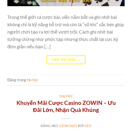
Trong thế giới cá cược bài, việc nắm bắt và ghi nhớ bài
không chỉ là kỹ năng hỗ trợ mà còn là “vũ khí” sắc bén giúp
người chơi tạo ra lợi thế vượt trội. Cách ghi nhớ bài
tưởng chừng như phức tạp nhưng thực chất lại cực kỳ
đơn giản nếu bạn […]
TIẾP TỤC ĐỌC
→
Đăng trong
tin tức
TIN TỨC
Khuyến Mãi Cược Casino ZOWIN – Ưu
Đãi Lớn, Nhận Quà Khủng
ĐĂNG VÀO
23/04/2025
BỞI
SEO