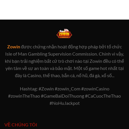
Zowin
được chứng nhận hoạt động hợp pháp bởi tổ chức
Isle of Man Gambling Supervision Commission. Chính vì vậy,
khi bạn trải nghiệm bất cứ trò chơi nào tại Zowin đều có thể
yên tâm về sự an toàn và bảo mật. Một số game hot nhất tại
đây là Casino, thể thao, bắn cá, nổ hũ, đá gà, xổ số...
Hashtag: #Zowin #zowin_Com #zowinCasino
#zowinTheThao #GameBaiDoiThuong #CaCuocTheThao
#NoHuJackpot
VỀ CHÚNG TÔI