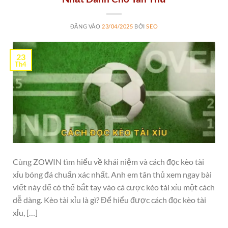
ĐĂNG VÀO
23/04/2025
BỞI
SEO
23
Th4
Cùng ZOWIN tìm hiểu về khái niệm và cách đọc kèo tài
xỉu bóng đá chuẩn xác nhất. Anh em tân thủ xem ngay bài
viết này để có thể bắt tay vào cá cược kèo tài xỉu một cách
dễ dàng. Kèo tài xỉu là gì? Để hiểu được cách đọc kèo tài
xỉu, […]