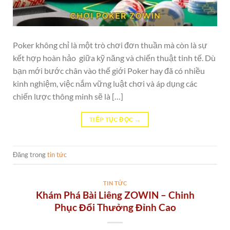
Poker không chỉ là một trò chơi đơn thuần mà còn là sự
kết hợp hoàn hảo giữa kỹ năng và chiến thuật tinh tế. Dù
bạn mới bước chân vào thế giới Poker hay đã có nhiều
kinh nghiệm, việc nắm vững luật chơi và áp dụng các
chiến lược thông minh sẽ là […]
TIẾP TỤC ĐỌC
→
Đăng trong
tin tức
TIN TỨC
Khám Phá Bài Liêng ZOWIN – Chinh
Phục Đổi Thưởng Đỉnh Cao