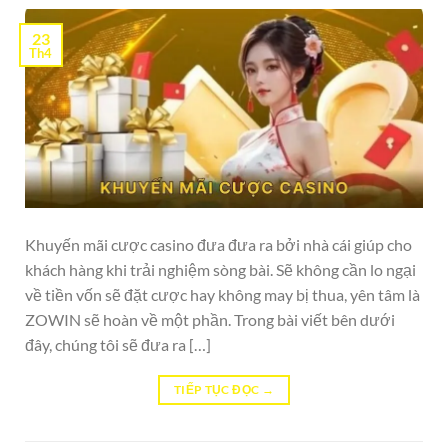
23
Th4
Khuyến mãi cược casino đưa đưa ra bởi nhà cái giúp cho
khách hàng khi trải nghiệm sòng bài. Sẽ không cần lo ngại
về tiền vốn sẽ đặt cược hay không may bị thua, yên tâm là
ZOWIN sẽ hoàn về một phần. Trong bài viết bên dưới
đây, chúng tôi sẽ đưa ra […]
TIẾP TỤC ĐỌC
→