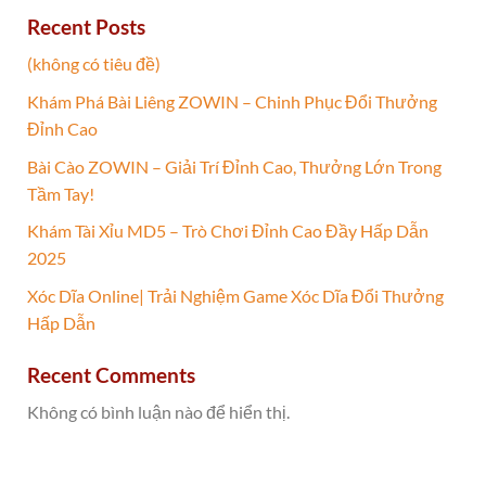
Recent Posts
(không có tiêu đề)
Khám Phá Bài Liêng ZOWIN – Chinh Phục Đổi Thưởng
Đỉnh Cao
Bài Cào ZOWIN – Giải Trí Đỉnh Cao, Thưởng Lớn Trong
Tầm Tay!
Khám Tài Xỉu MD5 – Trò Chơi Đỉnh Cao Đầy Hấp Dẫn
2025
Xóc Dĩa Online| Trải Nghiệm Game Xóc Dĩa Đổi Thưởng
Hấp Dẫn
Recent Comments
Không có bình luận nào để hiển thị.