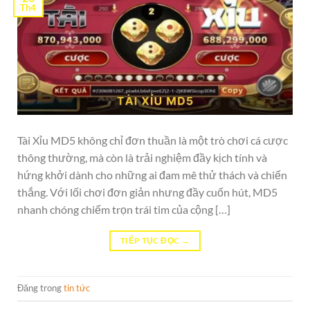
Th4
Tài Xỉu MD5 không chỉ đơn thuần là một trò chơi cá cược
thông thường, mà còn là trải nghiệm đầy kịch tính và
hứng khởi dành cho những ai đam mê thử thách và chiến
thắng. Với lối chơi đơn giản nhưng đầy cuốn hút, MD5
nhanh chóng chiếm trọn trái tim của cộng […]
TIẾP TỤC ĐỌC
→
Đăng trong
tin tức