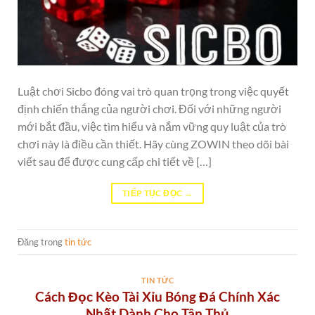
Luật chơi Sicbo đóng vai trò quan trọng trong việc quyết
định chiến thắng của người chơi. Đối với những người
mới bắt đầu, việc tìm hiểu và nắm vững quy luật của trò
chơi này là điều cần thiết. Hãy cùng ZOWIN theo dõi bài
viết sau để được cung cấp chi tiết về […]
TIẾP TỤC ĐỌC
→
Đăng trong
tin tức
TIN TỨC
Cách Đọc Kèo Tài Xỉu Bóng Đá Chính Xác
Nhất Dành Cho Tân Thủ