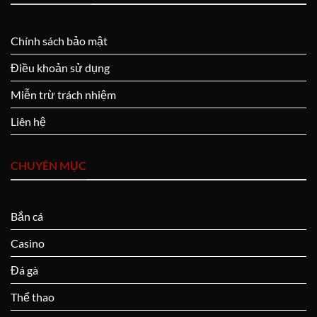
Chính sách bảo mật
Điều khoản sử dụng
Miễn trừ trách nhiệm
Liên hệ
CHUYÊN MỤC
Bắn cá
Casino
Đá gà
Thể thao