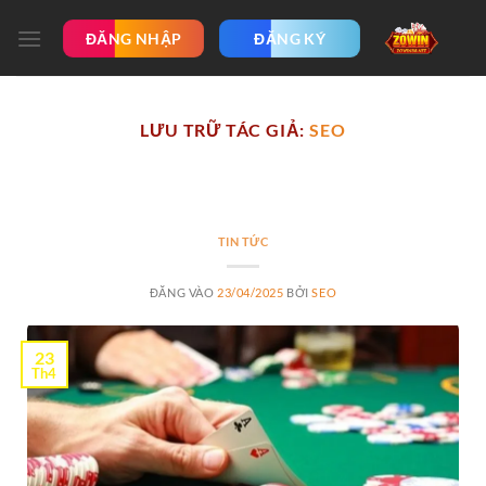
Bỏ
ĐĂNG NHẬP
ĐĂNG KÝ
qua
nội
dung
LƯU TRỮ TÁC GIẢ:
SEO
TIN TỨC
ĐĂNG VÀO
23/04/2025
BỞI
SEO
23
Th4