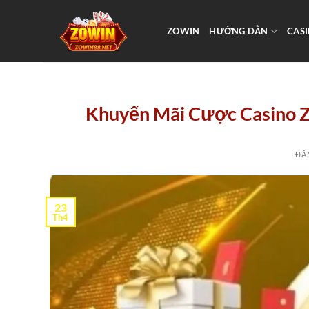
Bỏ
qua
ZOWIN
HƯỚNG DẪN
CAS
nội
dung
Khuyến Mãi Cược Casino 
ĐĂ
23
Th4