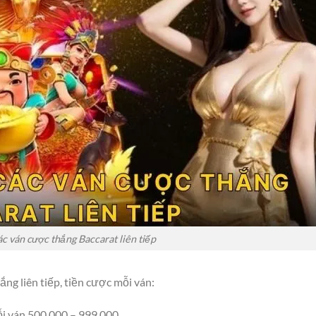
c ván cược thắng Baccarat liên tiếp
ng liên tiếp, tiền cược mỗi ván:
ỗi ván 500,000 – 999,000.