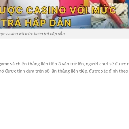
ợc casino với mức hoàn trả hấp dẫn
ame và chiến thắng liên tiếp 3 ván trở lên, người chơi sẽ được
ó được tính dựa trên số lần thắng liên tiếp, được xác định theo