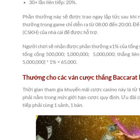
30+ lần liên tiếp: 20%.
Phần thưởng này sẽ được trao ngay lập tức sau khi 
thưởng trong game chỉ diễn ra từ 08:00 đến 20:00. Để
(CSKH) của nhà cái để được hỗ trợ.
Người chơi sẽ nhận được phần thưởng x1% của tổng số 
tổng cộng 500,000; 1,000,000; 5,000,000; thắng liê
5,000,000) * 1% = 65,000.
Thưởng cho các ván cược thắng Baccarat l
Thời gian tham gia khuyến mãi cược casino này là từ t
phải nằm trong mức giới hạn cược quy định. Ưu đãi c
tiếp phải cùng 1 sảnh, 1 bàn.