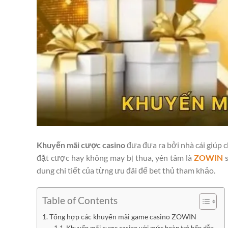
Khuyến mãi cược casino
đưa đưa ra bởi nhà cái giúp c
đặt cược hay không may bị thua, yên tâm là
ZOWIN
s
dung chi tiết của từng ưu đãi để bet thủ tham khảo.
Table of Contents
Tổng hợp các khuyến mãi game casino ZOWIN
Khuyến mãi cược casino với mức hoàn trả hấp dẫn