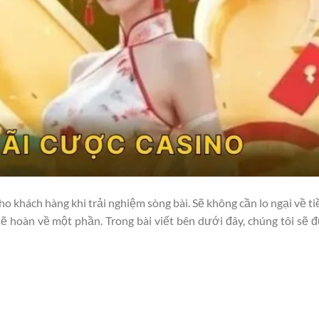
ho khách hàng khi trải nghiệm sòng bài. Sẽ không cần lo ngại về ti
ẽ hoàn về một phần. Trong bài viết bên dưới đây, chúng tôi sẽ đ