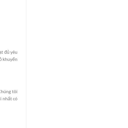
ạt đủ yêu
bỏ khuyến
Chúng tôi
i nhất có