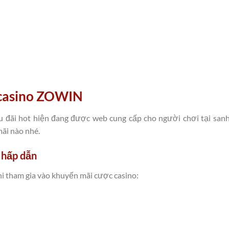
 casino ZOWIN
u đãi hot hiện đang được web cung cấp cho người chơi tại sanh
ãi nào nhé.
 hấp dẫn
hi tham gia vào khuyến mãi cược casino: