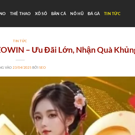
INO
THỂ THAO
XỔ SỐ
BẮN CÁ
NỔ HŨ
ĐÁ GÀ
TIN TỨC
TIN TỨC
ZOWIN – Ưu Đãi Lớn, Nhận Quà Khủn
NG VÀO
23/04/2025
BỞI
SEO