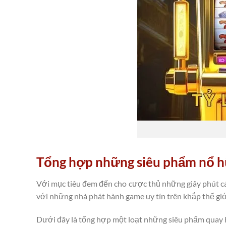
Tổng hợp những siêu phẩm nổ h
Với mục tiêu đem đến cho cược thủ những giây phút c
với những nhà phát hành game uy tín trên khắp thế giớ
Dưới đây là tổng hợp một loạt những siêu phẩm quay h