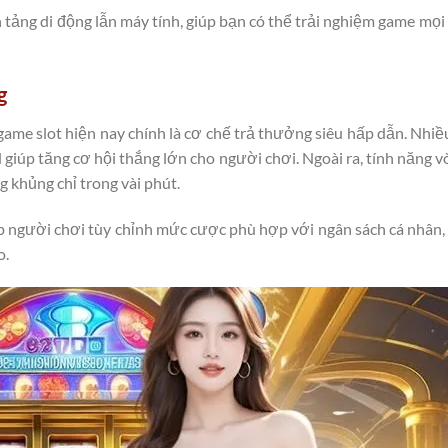
 tảng di động lẫn máy tính, giúp bạn có thể trải nghiệm game mọi 
g
ame slot hiện nay chính là cơ chế trả thưởng siêu hấp dẫn. Nhiề
 giúp tăng cơ hội thắng lớn cho người chơi. Ngoài ra, tính năng 
 khủng chỉ trong vài phút.
ép người chơi tùy chỉnh mức cược phù hợp với ngân sách cá nhâ
o.