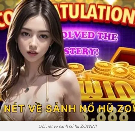
Đôi nét về sảnh nổ hũ ZOWIN!