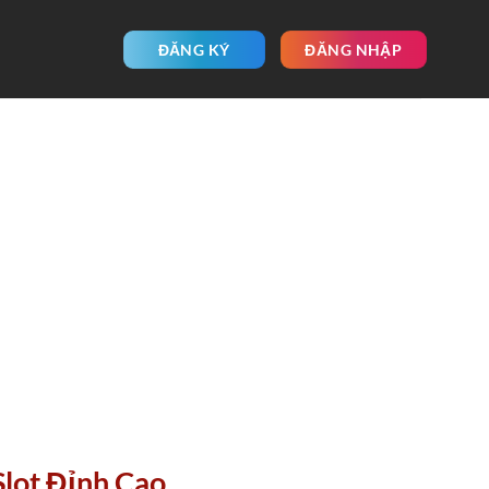
ĐĂNG KÝ
ĐĂNG NHẬP
lot Đỉnh Cao