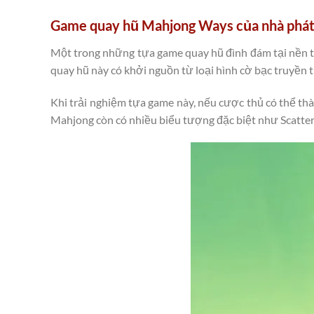
Game quay hũ Mahjong Ways của nhà phá
Một trong những tựa game quay hũ đình đám tại nền tả
quay hũ này có khởi nguồn từ loại hình cờ bạc truyền 
Khi trải nghiệm tựa game này, nếu cược thủ có thể t
Mahjong còn có nhiều biểu tượng đặc biệt như Scatter,