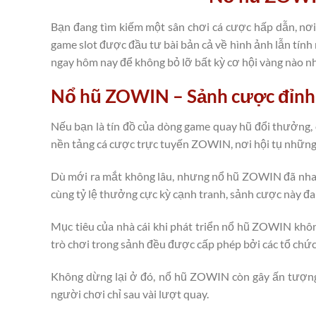
Bạn đang tìm kiếm một sân chơi cá cược hấp dẫn, n
game slot được đầu tư bài bản cả về hình ảnh lẫn tính
ngay hôm nay để không bỏ lỡ bất kỳ cơ hội vàng nào n
Nổ hũ ZOWIN – Sảnh cược đỉnh 
Nếu bạn là tín đồ của dòng game quay hũ đổi thưởng, 
nền tảng cá cược trực tuyến ZOWIN, nơi hội tụ những 
Dù mới ra mắt không lâu, nhưng nổ hũ ZOWIN đã nhan
cùng tỷ lệ thưởng cực kỳ cạnh tranh, sảnh cược này đan
Mục tiêu của nhà cái khi phát triển nổ hũ ZOWIN không
trò chơi trong sảnh đều được cấp phép bởi các tổ chứ
Không dừng lại ở đó, nổ hũ ZOWIN còn gây ấn tượng 
người chơi chỉ sau vài lượt quay.