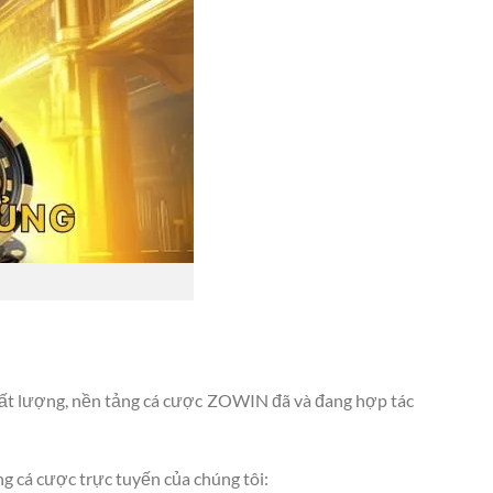
hất lượng, nền tảng cá cược ZOWIN đã và đang hợp tác
g cá cược trực tuyến của chúng tôi: