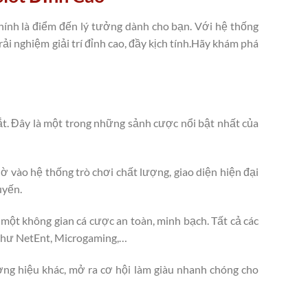
hính là điểm đến lý tưởng dành cho bạn. Với hệ thống
i nghiệm giải trí đỉnh cao, đầy kịch tính.Hãy khám phá
ắt. Đây là một trong những sảnh cược nổi bật nhất của
ào hệ thống trò chơi chất lượng, giao diện hiện đại
uyến.
 một không gian cá cược an toàn, minh bạch. Tất cả các
 như NetEnt, Microgaming,…
ng hiệu khác, mở ra cơ hội làm giàu nhanh chóng cho