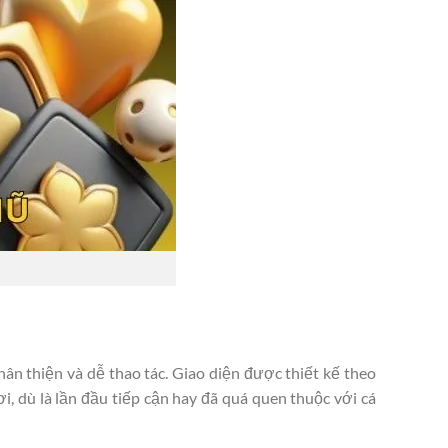
n thiện và dễ thao tác. Giao diện được thiết kế theo
i, dù là lần đầu tiếp cận hay đã quá quen thuộc với cá