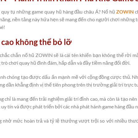
ơi quy tụ những game quay hũ hàng đầu châu Á? Nổ hũ
ZOWIN
c
 năng, nền tảng này hứa hẹn sẽ mang đến cho người chơi những trả
hé!
cao không thể bỏ lỡ
chắc chắn nổ hũ ZOWIN sẽ là cái tên khiến bạn không thể rời m
trò chơi quay hũ đình đám, hấp dẫn và đầy tiềm năng đổi đời.
h chóng tạo được dấu ấn mạnh mẽ với cộng đồng cược thủ. Nhờ v
g dần khẳng định vị thế tiên phong trên thị trường giải trí trực t
 chỉ là mang đến trải nghiệm giải trí đỉnh cao, mà còn là tạo nên
c uy tín và được phát triển bởi các nhà phát hành game hàng đầu
nhờ mức hoàn trả và tỷ lệ thưởng vượt trội so với nhiều thươ