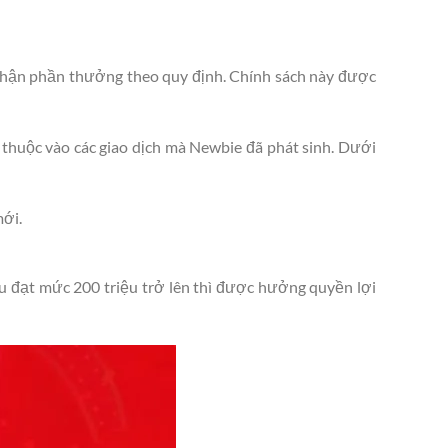
à nhận phần thưởng theo quy định. Chính sách này được
thuộc vào các giao dịch mà Newbie đã phát sinh. Dưới
mới.
u đạt mức 200 triệu trở lên thì được hưởng quyền lợi