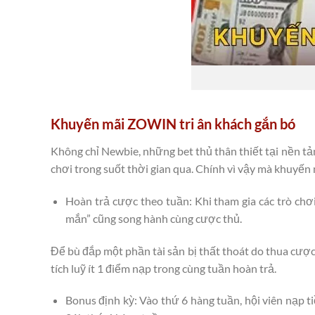
Khuyến mãi ZOWIN tri ân khách gắn bó
Không chỉ Newbie, những bet thủ thân thiết tại nền t
chơi trong suốt thời gian qua. Chính vì vậy mà khuyến
Hoàn trả cược theo tuần: Khi tham gia các trò chơ
mắn” cũng song hành cùng cược thủ.
Để bù đắp một phần tài sản bị thất thoát do thua cược
tích luỹ ít 1 điểm nạp trong cùng tuần hoàn trả.
Bonus định kỳ: Vào thứ 6 hàng tuần, hội viên nạp t