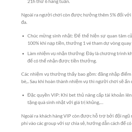
21h thứ 6 hàng tuần.
Ngoài ra người chơi còn được hưởng thêm 5% đối với c
đa.
Chúc mừng sinh nhật: Để thể hiện sự quan tâm củ
100% khi nạp tiền, thưởng 1 vé tham dự vòng quay m
Làm nhiệm vụ nhận thưởng: Đây là chương trình kh
để có thể nhận được tiền thưởng.
Các nhiệm vụ thường thấy bao gồm: đăng nhập điểm d
bè,.. Sau khi hoàn thành nhiệm vụ thì người chơi sẽ ấ
Đặc quyền VIP: Khi bet thủ nâng cấp tài khoản lê
tặng quà sinh nhật với giá trị khủng,…
Ngoài ra khách hàng VIP còn được hỗ trợ bởi đội ngũ 
phí vào các group với sự chia sẻ, hướng dẫn cách để c