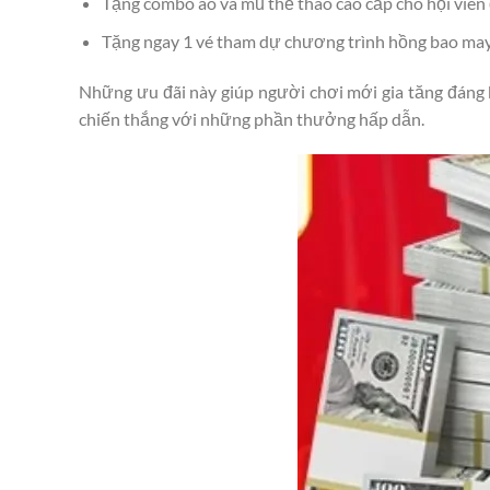
Tặng combo áo và mũ thể thao cao cấp cho hội viên đ
Tặng ngay 1 vé tham dự chương trình hồng bao may 
Những ưu đãi này giúp người chơi mới gia tăng đáng 
chiến thắng với những phần thưởng hấp dẫn.