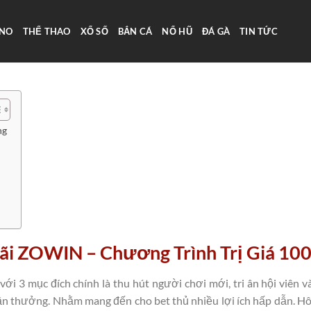
INO
THỂ THAO
XỔ SỐ
BẮN CÁ
NỔ HŨ
ĐÁ GÀ
TIN TỨC
ng
i ZOWIN – Chương Trình Trị Giá 10
với 3 mục đích chính là thu hút người chơi mới, tri ân hội viên 
ần thưởng. Nhằm mang đến cho bet thủ nhiều lợi ích hấp dẫn. 