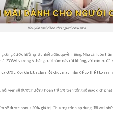
Khuyến mãi dành cho người chơi mới
ảng cũng được hưởng rất nhiều đặc quyền riêng. Nhà cái luôn trân
 mãi ZOWIN trong 6 tháng cuối năm này rất khủng, với các ưu đãi 
i cá cược, đôi khi bạn cần một chút may mắn để có thể tạo ra n
, hội viên sẽ được hưởng hoàn trả 5% trên tổng số giao dịch phát 
iền sẽ được bonus 20% giá trị. Chương trình áp dụng đối với nhữ