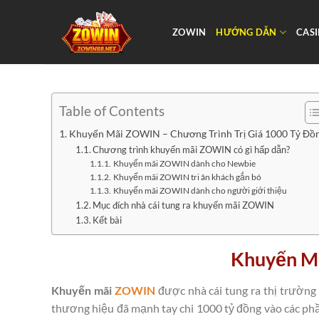
Bỏ
qua
ZOWIN
HƯỚNG DẪN
CAS
nội
dung
Table of Contents
Khuyến Mãi ZOWIN – Chương Trình Trị Giá 1000 Tỷ Đồ
Chương trình khuyến mãi ZOWIN có gì hấp dẫn?
Khuyến mãi ZOWIN dành cho Newbie
Khuyến mãi ZOWIN tri ân khách gắn bó
Khuyến mãi ZOWIN dành cho người giới thiệu
Mục đích nhà cái tung ra khuyến mãi ZOWIN
Kết bài
Khuyến Mã
Khuyến mãi
ZOWIN
được nhà cái tung ra thị trường 
thương hiệu đã mạnh tay chi 1000 tỷ đồng vào các ph