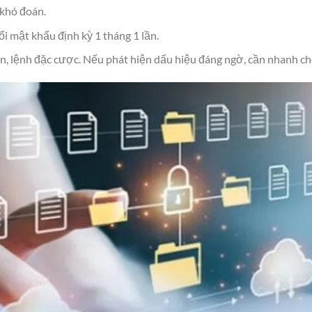
 khó đoán.
 mật khẩu định kỳ 1 tháng 1 lần.
tiền, lệnh đặc cược. Nếu phát hiện dấu hiệu đáng ngờ, cần nhanh