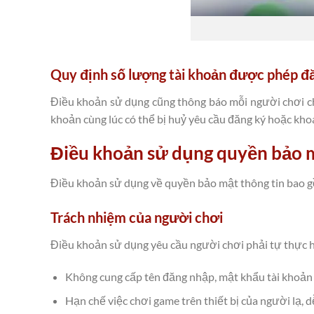
Quy định số lượng tài khoản được phép đ
Điều khoản sử dụng cũng thông báo mỗi người chơi ch
khoản cùng lúc có thể bị huỷ yêu cầu đăng ký hoặc kho
Điều khoản sử dụng quyền bảo m
Điều khoản sử dụng về quyền bảo mật thông tin bao gồ
Trách nhiệm của người chơi
Điều khoản sử dụng yêu cầu người chơi phải tự thực h
Không cung cấp tên đăng nhập, mật khẩu tài khoản c
Hạn chế việc chơi game trên thiết bị của người lạ, dễ