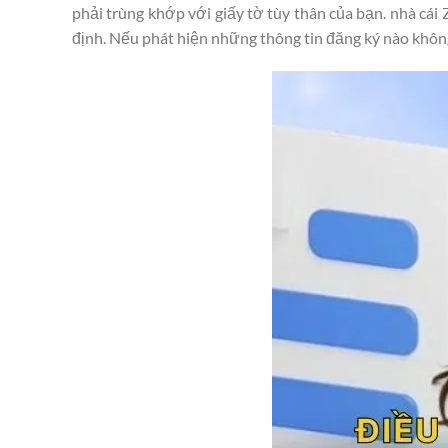
phải trùng khớp với giấy tờ tùy thân của bạn. nhà cá
định. Nếu phát hiện những thông tin đăng ký nào không