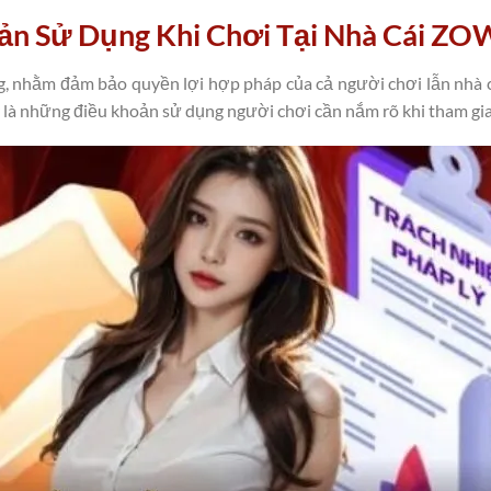
ản Sử Dụng Khi Chơi Tại Nhà Cái ZOW
ng, nhằm đảm bảo quyền lợi hợp pháp của cả người chơi lẫn nhà 
 là những điều khoản sử dụng người chơi cần nắm rõ khi tham gia