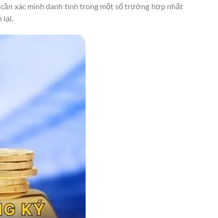
u cần xác minh danh tình trong một số trường hợp nhất
lại.