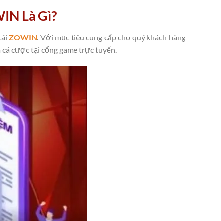
IN Là Gì?
cái
ZOWIN
. Với mục tiêu cung cấp cho quý khách hàng
 cá cược tại cổng game trực tuyến.