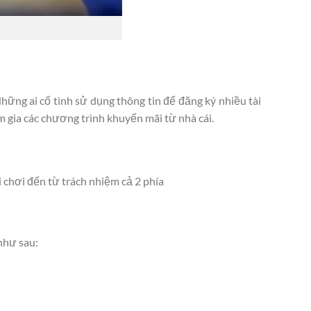
ng ai cố tình sử dụng thông tin để đăng ký nhiều tài
 gia các chương trình khuyến mãi từ nhà cái.
chơi đến từ trách nhiệm cả 2 phía
như sau: